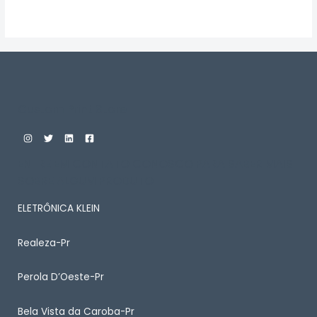
Avaliação
0
de
5
Custom Print Store
ENTRE EM CONTATO CONOSCO PARA SABER MAIS
SOBRE ALGUM PRODUTO
ELETRÔNICA KLEIN
Realeza-Pr
Perola D’Oeste-Pr
Bela Vista da Caroba-Pr