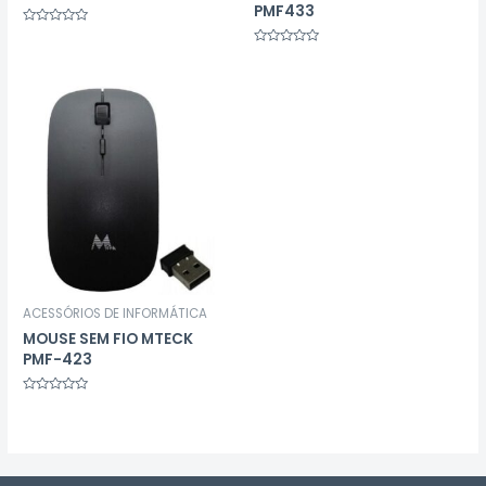
PMF433
Avaliação
0
Avaliação
de
0
5
de
5
ACESSÓRIOS DE INFORMÁTICA
MOUSE SEM FIO MTECK
PMF-423
Avaliação
0
de
5