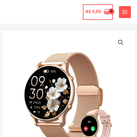
Ir
para
R$
0,00
MAIN
o
MENU
conteúdo