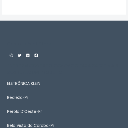
Avaliação
0
de
5
Custom Print Store
ENTRE EM CONTATO CONOSCO PARA SABER MAIS
SOBRE ALGUM PRODUTO
ELETRÔNICA KLEIN
Realeza-Pr
Perola D’Oeste-Pr
Bela Vista da Caroba-Pr