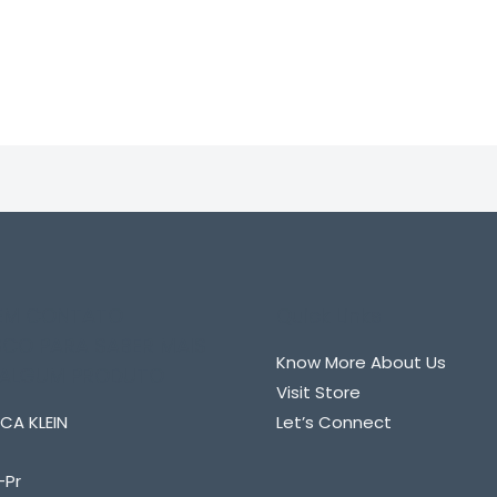
0
de
5
 EM CONTATO
Quick Links
CO PARA SABER MAIS
Know More About Us
 ALGUM PRODUTO
Visit Store
CA KLEIN
Let’s Connect
-Pr