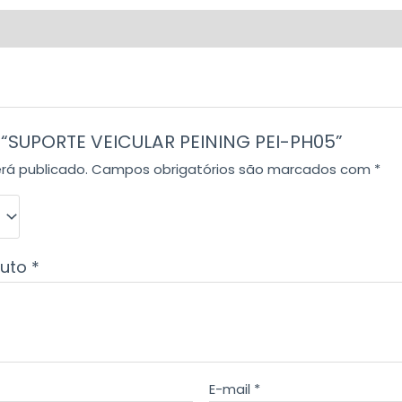
r “SUPORTE VEICULAR PEINING PEI-PH05”
rá publicado.
Campos obrigatórios são marcados com
*
duto
*
E-mail
*