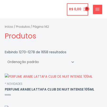
Ir
para
R$
0,00
MAIN
o
MENU
conteúdo
Início
/
Produtos
/ Página 142
Produtos
Exibindo 1270–1278 de 1658 resultados
* NOVIDADES
PERFUME ARABE LATTAFA CLUB DE NUIT INTENSE 105ML
Avaliação
0
de
5