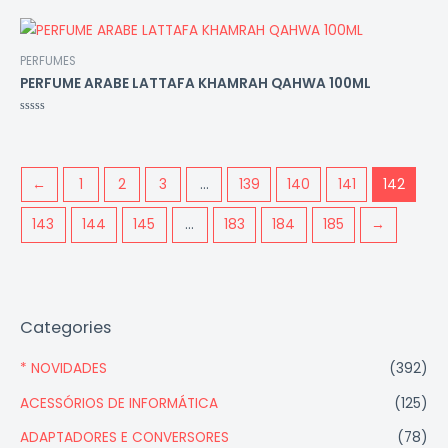
0
de
5
PERFUMES
PERFUME ARABE LATTAFA KHAMRAH QAHWA 100ML
Avaliação
0
de
5
←
1
2
3
…
139
140
141
142
143
144
145
…
183
184
185
→
Categories
* NOVIDADES
(392)
ACESSÓRIOS DE INFORMÁTICA
(125)
ADAPTADORES E CONVERSORES
(78)