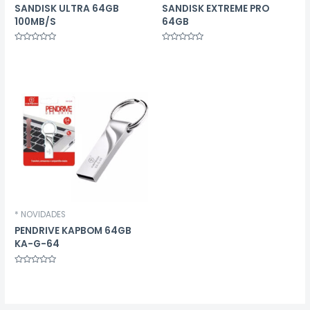
SANDISK ULTRA 64GB
SANDISK EXTREME PRO
100MB/S
64GB
Avaliação
Avaliação
0
0
de
de
5
5
* NOVIDADES
PENDRIVE KAPBOM 64GB
KA-G-64
Avaliação
0
de
5