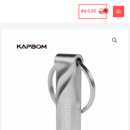
Ir
para
R$
0,00
MAIN
o
MENU
conteúdo